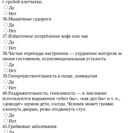
г грубой клетчатки.
Да
Нет
36.
Мышечные судороги
Да
Нет
37.
Избыточное потребление кофе или чая
Да
Нет
38.
Частые перепады настроения — ухудшение контроля за
своим состоянием, психоэмоциональная усталость.
Да
Нет
39.
Гиперчувствительность к пище, химикатам
Да
Нет
40.
Раздражительность, гневливость — в лексиконе
используются выражения «убил бы», «как дал бы» и т. п.,
«доводят» шумом дети, соседи. Человек может громко
хлопнуть дверью, резко отодвинуть стул.
Да
Нет
41.
Грибковые заболевания
Да