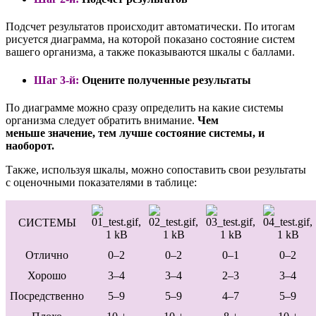
Подсчет результатов происходит автоматически. По итогам
рисуется диаграмма, на которой показано состояние систем
вашего организма, а также показываются шкалы с баллами.
Шаг 3-й:
Оцените полученные результаты
По диаграмме можно сразу определить на какие системы
организма следует обратить внимание.
Чем
меньше значение, тем лучше состояние системы, и
наоборот.
Также, используя шкалы, можно сопоставить свои результаты
с оценочными показателями в таблице:
СИСТЕМЫ
Отлично
0–2
0–2
0–1
0–2
Хорошо
3–4
3–4
2–3
3–4
Посредственно
5–9
5–9
4–7
5–9