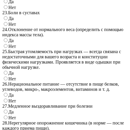
Да
Нет
23.
Боли в суставах
Да
Нет
24.
Отклонение от нормального веса (определить с помощью
индекса массы тела).
Да
Нет
25.
Быстрая утомляемость при нагрузках — всегда связана с
недостаточными для вашего возраста и конституции
физическими нагрузками. Проявляется в виде одышки при
обычной нагрузке.
Да
Нет
26.
Нерациональное питание — отсутствие в пище белков,
углеводов, микро-, макроэлементов, витаминов и т. д.
Да
Нет
27.
Медленное выздоравливание при болезни
Да
Нет
28.
Нерегулярное опорожнение кишечника (в норме — после
каждого приема пищи).