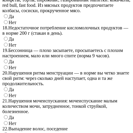
red bull, fast food. Из мясных продуктов предпочитаете
колбасы, сосиски, прокрученное мясо.
Да
Нет
18.
Недостаточное потребление кисломолочных продуктов —
в норме 200 г (стакан в день).
Да
Нет
19.
Бессонница — плохо засыпаете, просыпаетесь с плохим
настроением, мало или много спите (норма 9 часов).
Да
Нет
20.
Нарушения ритма менструации — в норме вы четко знаете
свой ритм: через сколько дней наступает, одна и та же
продолжительность.
Да
Нет
21.
Нарушения мочеиспускания: мочеиспускание малым
количеством мочи, затрудненное, тонкой струйкой,
болезненное.
Да
Нет
22.
Выпадение волос, поседение