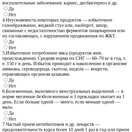
воспалительные заболевания: кариес, дисбактериоз и др.
Да
Нет
4.
Неусвояемость некоторых продуктов — избыточное
газообразование, жидкий стул или, наоборот, запор,
связанные с недостаточностью ферментов пищеварения или
их составляющих, с нарушением продвижения по ЖКТ.
Да
Нет
5.
Избыточное потребление мяса (продуктов жив.
происхождения). Средняя норма по СНГ — 60–70 кг в год, т.
е. 150 г в день. Избыток приводит к накоплению в организме
аммиака, сероводорода, скатола, индола — веществ,
отравляющих организм шлаками.
Да
Нет
6.
Болезненные, мало/много менструальных выделений — в
норме месячные безболезненные и 1 прокладки хватает на 1
день. Если больше одной — много, если меньше одной —
мало.
Да
Нет
7.
Частый прием антибиотиков и др. лекарств —
продолжительность курса более 10 дней 1 раз в год или прием