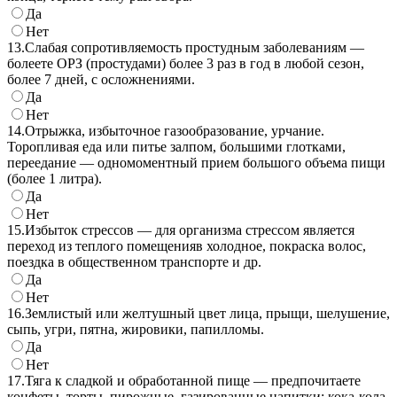
Да
Нет
13.
Слабая сопротивляемость простудным заболеваниям —
болеете ОРЗ (простудами) более 3 раз в год в любой сезон,
более 7 дней, с осложнениями.
Да
Нет
14.
Отрыжка, избыточное газообразование, урчание.
Торопливая еда или питье залпом, большими глотками,
переедание — одномоментный прием большого объема пищи
(более 1 литра).
Да
Нет
15.
Избыток стрессов — для организма стрессом является
переход из теплого помещенияв холодное, покраска волос,
поездка в общественном транспорте и др.
Да
Нет
16.
Землистый или желтушный цвет лица, прыщи, шелушение,
сыпь, угри, пятна, жировики, папилломы.
Да
Нет
17.
Тяга к сладкой и обработанной пище — предпочитаете
конфеты, торты, пирожные, газированные напитки: кока-кола,