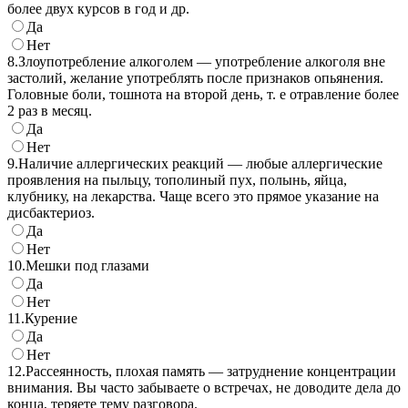
более двух курсов в год и др.
Да
Нет
8.
Злоупотребление алкоголем — употребление алкоголя вне
застолий, желание употреблять после признаков опьянения.
Головные боли, тошнота на второй день, т. е отравление более
2 раз в месяц.
Да
Нет
9.
Наличие аллергических реакций — любые аллергические
проявления на пыльцу, тополиный пух, полынь, яйца,
клубнику, на лекарства. Чаще всего это прямое указание на
дисбактериоз.
Да
Нет
10.
Мешки под глазами
Да
Нет
11.
Курение
Да
Нет
12.
Рассеянность, плохая память — затруднение концентрации
внимания. Вы часто забываете о встречах, не доводите дела до
конца, теряете тему разговора.