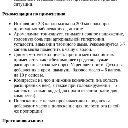
ситуации.
Рекомендации по применению
Ингаляции: 2-3 капли масла на 200 мл воды при
простудных заболеваниях, , ангине.
Аромалампа: тонизирует, снимает нервное напряжение,
головную боль при артериальной гипертонии,
усталости, вдыхании табачного дыма. Рекомендуется 5-7
капель масла поместить в чашу с водой.
Для косметических целей: при пигментных пятнах
применяется как отбеливающее средство; сужает
расширенные кожные поры. Укрепляет ногти. Доза для
добавления в крем, шампунь, базовое масло – 6 капель
на 10 г основы.
Компрессы: на лоб и нижние конечности (на область
расширенных вен), а также при головокружении – 5
капель на стакан воды (для пропитывания ткани для
компресса).
Полоскания: с целью профилактики пародонтоза
добавляют масло в полоскание для полости рта (в той
же пропорции).
Противопоказания: