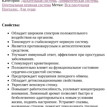
Категории:
Дыхательная система
,
Лимфатическая система
,
Центральная нервная система
Метки:
Вся продукция
Пенталис
,
Для души
Свойства:
Обладает широким спектром положительного
воздействия на организм.
Тонизирует и стабилизирует нервную систему.
Является противовирусным и антисептическим
средством.
Улучшает иммунный ответ, эффективен при простудных
заболеваниях.
Стимулирует кроветворение.
Положительно влияет на функциональное состояние
сердечно-сосудистой системы.
Предупреждает нарушения липидного обмена.
Обладает детоксикационными свойствами.
Укрепляет венозную стенку.
Повышает работоспособность, усиливает концентрацию
внимания. Лимонный аромат позволяет быстро и
безболезненно адаптироваться к новым условиям
жизни, поднять настроение. Устраняет спазмы,
вызванные страхом, помогает преодолевать трудные